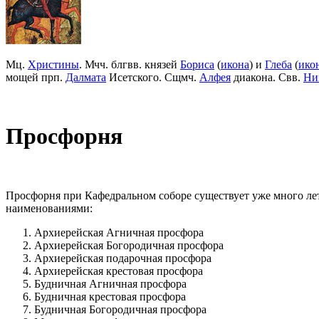
Мц.
Христины
. Мчч. блгвв. князей
Бориса
(
икона
) и
Глеба
(
ико
мощей прп.
Далмата
Исетского. Сщмч.
Алфея
диакона. Свв.
Ни
Просфорня
Просфорня при Кафедральном соборе существует уже много ле
наименованиями:
Архиерейская Агничная просфора
Архиерейская Богородичная просфора
Архиерейская подарочная просфора
Архиерейская крестовая просфора
Будничная Агничная просфора
Будничная крестовая просфора
Будничная Богородичная просфора