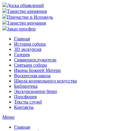
Доска объявлений
Таинство крещения
Причастие и Исповедь
Таинство венчания
Заказ просфор
Главная
История собора
3D экскурсия
Галерея
Священнослужители
Святыни собора
Иконы Божией Матери
Воскресная школа
Школа колокольного искусства
Библиотека
Экскурсионное бюро
Просфорня
Тексты служб
Контакты
Меню
Главная