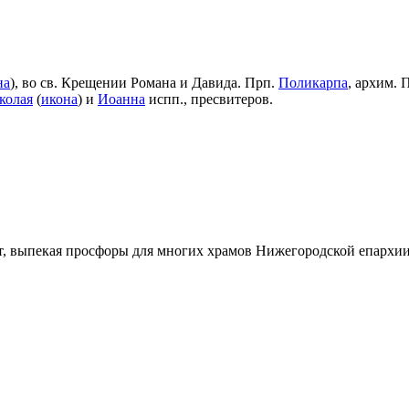
на
), во св. Крещении Романа и Давида. Прп.
Поликарпа
, архим. 
колая
(
икона
) и
Иоанна
испп., пресвитеров.
т, выпекая просфоры для многих храмов Нижегородской епархи