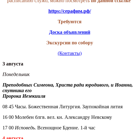
расписанию служб, можно посмотреть
по данной
ссылке
https://серафим.рф/
Требуются
Доска объявлений
Экскурсии по собору
(Контакты)
3 августа
Понедельник
Преподобных Симеона, Христа ради юродивого, и Иоанна,
спутника его
Пророка Иезекииля
08 45 Часы. Божественная Литургия. Заупокойная лития
16 00 Молебен блгв. вел. кн. Александру Невскому
17 00
Исповедь.
Всенощное Бдение. 1-й час
4 августа