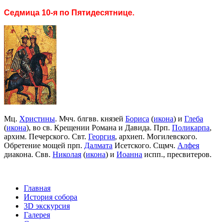
Седмица 10-я по Пятидесятнице.
Мц.
Христины
. Мчч. блгвв. князей
Бориса
(
икона
) и
Глеба
(
икона
), во св. Крещении Романа и Давида. Прп.
Поликарпа
,
архим. Печерского. Свт.
Георгия
, архиеп. Могилевского.
Обретение мощей прп.
Далмата
Исетского. Сщмч.
Алфея
диакона. Свв.
Николая
(
икона
) и
Иоанна
испп., пресвитеров.
Главная
История собора
3D экскурсия
Галерея