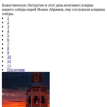
Божественную Литургию в этот день возглавил клирик
нашего собора иерей Иоанн Абрамов, ему сослужили клирики
собора.
1
2
3
4
5
6
7
8
9
10
11
>>
Последняя