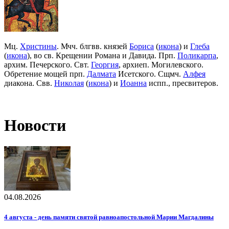
Мц.
Христины
. Мчч. блгвв. князей
Бориса
(
икона
) и
Глеба
(
икона
), во св. Крещении Романа и Давида. Прп.
Поликарпа
,
архим. Печерского. Свт.
Георгия
, архиеп. Могилевского.
Обретение мощей прп.
Далмата
Исетского. Сщмч.
Алфея
диакона. Свв.
Николая
(
икона
) и
Иоанна
испп., пресвитеров.
Новости
04.08.2026
4 августа - день памяти святой равноапостольной Марии Магдалины