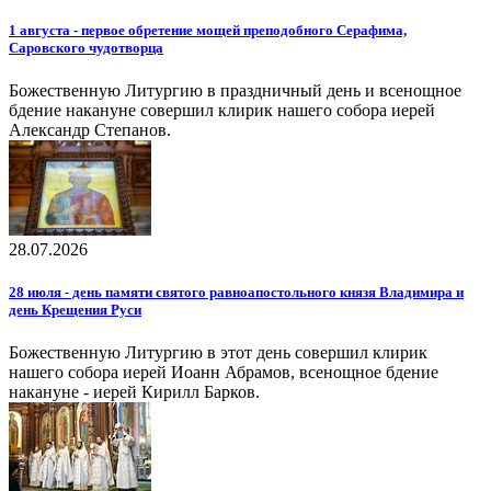
1 августа - первое обретение мощей преподобного Серафима,
Саровского чудотворца
Божественную Литургию в праздничный день и всенощное
бдение накануне совершил клирик нашего собора иерей
Александр Степанов.
28.07.2026
28 июля - день памяти святого равноапостольного князя Владимира и
день Крещения Руси
Божественную Литургию в этот день совершил клирик
нашего собора иерей Иоанн Абрамов, всенощное бдение
накануне - иерей Кирилл Барков.