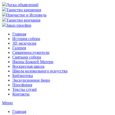
Доска объявлений
Таинство крещения
Причастие и Исповедь
Таинство венчания
Заказ просфор
Главная
История собора
3D экскурсия
Галерея
Священнослужители
Святыни собора
Иконы Божией Матери
Воскресная школа
Школа колокольного искусства
Библиотека
Экскурсионное бюро
Просфорня
Тексты служб
Контакты
Меню
Главная