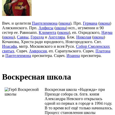
Вмч. и целителя
Пантелеимона
(
икона
). Прп.
Германа
(
икона
)
Аляскинского. Прп.
Анфисы
(
икона
) исп., игумении и 90
сестер ее. Равноапп.
Климента
(
икона
), еп. Охридского,
Наума
(
икона
),
Саввы
,
Горазда
и
Ангеляра
. Блж.
Николая
(
икона
)
Кочанова, Христа ради юродивого, Новгородского. Свт.
Иоасафа
, митр. Московского и всея Руси.
Собор Смоленских
святых
. Сщмч.
Амвросия
, еп. Сарапульского. Сщмч.
Платона
и
Пантелеимона
пресвитера. Сщмч.
Иоанна
пресвитера.
Воскресная школа
Воскресная школа «Надежда» при
Приходе собора св. блгв. князя
Александра Невского открылась
одной из первых в городе в 1994 году.
В то время всё ещё только начиналось.
Процесс становления школы