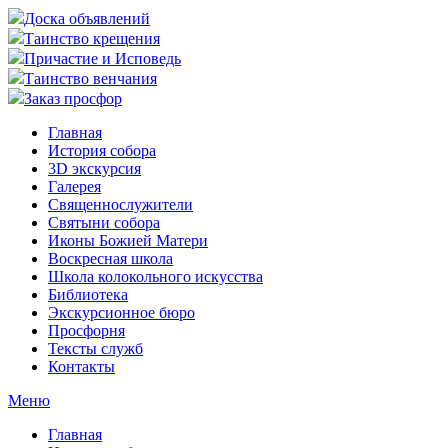
Доска объявлений
Таинство крещения
Причастие и Исповедь
Таинство венчания
Заказ просфор
Главная
История собора
3D экскурсия
Галерея
Священнослужители
Святыни собора
Иконы Божией Матери
Воскресная школа
Школа колокольного искусства
Библиотека
Экскурсионное бюро
Просфорня
Тексты служб
Контакты
Меню
Главная