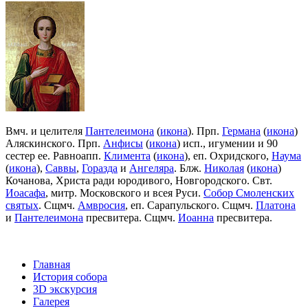
Вмч. и целителя
Пантелеимона
(
икона
). Прп.
Германа
(
икона
)
Аляскинского. Прп.
Анфисы
(
икона
) исп., игумении и 90
сестер ее. Равноапп.
Климента
(
икона
), еп. Охридского,
Наума
(
икона
),
Саввы
,
Горазда
и
Ангеляра
. Блж.
Николая
(
икона
)
Кочанова, Христа ради юродивого, Новгородского. Свт.
Иоасафа
, митр. Московского и всея Руси.
Собор Смоленских
святых
. Сщмч.
Амвросия
, еп. Сарапульского. Сщмч.
Платона
и
Пантелеимона
пресвитера. Сщмч.
Иоанна
пресвитера.
Главная
История собора
3D экскурсия
Галерея