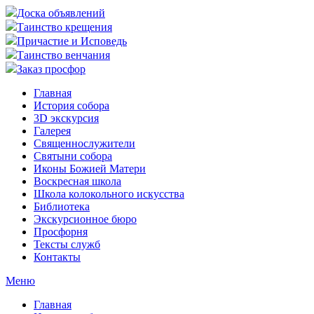
Доска объявлений
Таинство крещения
Причастие и Исповедь
Таинство венчания
Заказ просфор
Главная
История собора
3D экскурсия
Галерея
Священнослужители
Святыни собора
Иконы Божией Матери
Воскресная школа
Школа колокольного искусства
Библиотека
Экскурсионное бюро
Просфорня
Тексты служб
Контакты
Меню
Главная