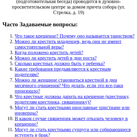
(подготовительная беседа) проводится в духовно-
просветительском центре за домом причта собора (ул.
Стрелка, д. 19)
Часто Задаваемые вопросы:
Что такое крещение? Почему оно называется таинством?
Можно ли крестить младенцев, ведь они не имеют
самостоятельной веры?
Когда положено крестить детей?
Можно ли крестить детей в дни поста?
Сколько крестных должно быть у ребенка?
Какие требования предъявляются к крестным
родителям?
Можно ли женщине становиться крестной в дни
месячного очищения? Что делать, если это все-таки
произошло?
Что крестные должны дарить на крещение (крестнику,
родителям крестника, священнику)?
Могут ли стать крестными инославные христиане или
иноверцы?
В каком случае священник может отказать человеку в
крещении?
Могут ли стать крестными супруги или собирающиеся
вступить в брак?