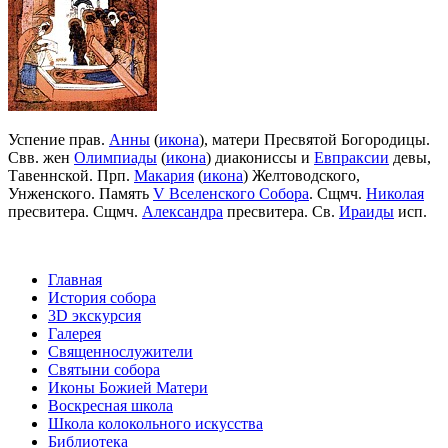
Успение прав.
Анны
(
икона
), матери Пресвятой Богородицы.
Свв. жен
Олимпиады
(
икона
) диакониссы и
Евпраксии
девы,
Тавеннской. Прп.
Макария
(
икона
) Желтоводского,
Унженского. Память
V Вселенского Собора
. Сщмч.
Николая
пресвитера. Сщмч.
Александра
пресвитера. Св.
Ираиды
исп.
Главная
История собора
3D экскурсия
Галерея
Священнослужители
Святыни собора
Иконы Божией Матери
Воскресная школа
Школа колокольного искусства
Библиотека