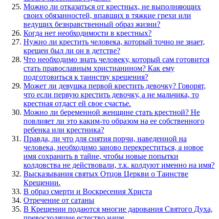
Можно ли отказаться от крестных, не выполняющих
своих обязанностей, впавших в тяжкие грехи или
ведущих безнравственный образ жизни?
Когда нет необходимости в крестных?
Нужно ли крестить человека, который точно не знает,
крещен был ли он в детстве?
Что необходимо знать человеку, который сам готовится
стать православным христианином? Как ему
подготовиться к таинству крещения?
Может ли девушка первой крестить девочку? Говорят,
что если первую крестить девочку, а не мальчика, то
крестная отдаст ей свое счастье.
Можно ли беременной женщине стать крестной? Не
повлияет ли это каким-то образом на ее собственного
ребенка или крестника?
Правда, ли что для снятия порчи, наведенной на
человека, необходимо заново перекреститься, а новое
имя сохранить в тайне, чтобы новые попытки
колдовства не действовали, т.к. колдуют именно на имя?
Высказывания святых Отцов Церкви о Таинстве
Крещении.
В образ смерти и Воскресения Христа
Отречение от сатаны
В Крещении подаются многие дарования Святого Духа,
превосходящие естество наше