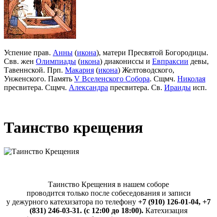
Успение прав.
Анны
(
икона
), матери Пресвятой Богородицы.
Свв. жен
Олимпиады
(
икона
) диакониссы и
Евпраксии
девы,
Тавеннской. Прп.
Макария
(
икона
) Желтоводского,
Унженского. Память
V Вселенского Собора
. Сщмч.
Николая
пресвитера. Сщмч.
Александра
пресвитера. Св.
Ираиды
исп.
Таинство крещения
Таинство Крещения в нашем соборе
проводится только после собеседования и записи
у дежурного катехизатора по телефону
+7 (910) 126-01-04,
+7
(831) 246-03-31.
(с 12:00 до 18:00).
Катехизация