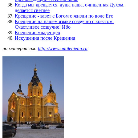
Когда мы крещается, душа наша, очищенная Духом,
делается светлее
Крещение - завет с Богом о жизни по воле Его
Крещение на нашем языке созвучно с крестом.
Счастливое созвучие! Ибо
Крещение младенцев
Искушения после Крещения
по материалам:
http://www.umilenienn.ru