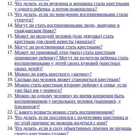
Что делать, если мужчина и женщина стали крестными
у одного ребенка, а потом поженились?
Что делать, если по неведению восприемниками стали
супруги?
Могут ли стать восприемниками люди, живущие в
гражданском браке?
Может ли молодой человек (или девушка) стать
крестным для своей невесты (жениха)?
Могут ли родственники стать крестными?
Может ли приемный отец (мать) стать крестным
приемному ребенку? Могут ли родители ребенка стать
восприемниками у детей своих кумовей (крестных
своих детей)?
Можно ли взять крестного «заочно»?
Сколько раз человек может становиться крестным?
Можно стать крестным второму ребенку в семье, если
уже был им у первого?
Можно ли одному человеку во время крещения быть
восприемником у нескольких человек (например, у
близнецов)?
С какого возраста можно стать восприемником?
Что делать, если поссорился с родителями крестника и
по этой причине не можешь видеться с ним?
Что делать, если в силу объективных причин не видишь
своего крестника годами?