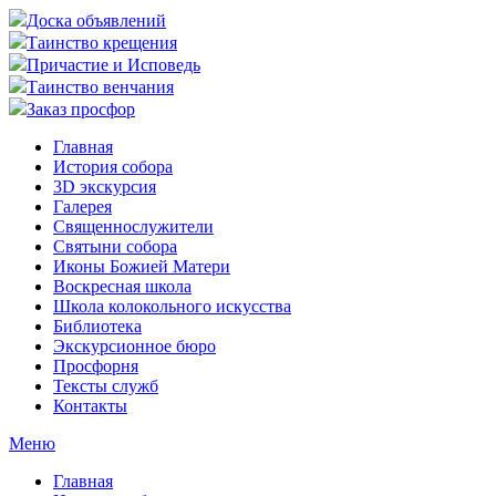
Доска объявлений
Таинство крещения
Причастие и Исповедь
Таинство венчания
Заказ просфор
Главная
История собора
3D экскурсия
Галерея
Священнослужители
Святыни собора
Иконы Божией Матери
Воскресная школа
Школа колокольного искусства
Библиотека
Экскурсионное бюро
Просфорня
Тексты служб
Контакты
Меню
Главная