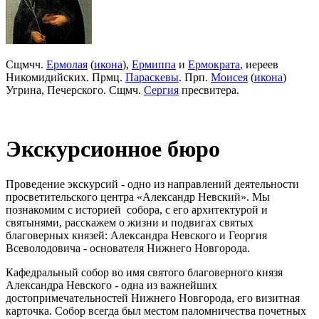
Сщмчч.
Ермолая
(
икона
),
Ермиппа
и
Ермократа
, иереев
Никомидийских. Прмц.
Параскевы
. Прп.
Моисея
(
икона
)
Угрина, Печерского. Сщмч.
Сергия
пресвитера.
Экскурсионное бюро
Проведение экскурсий - одно из направлений деятельности
просветительского центра «Александр Невский». Мы
познакомим с историей собора, с его архитектурой и
святынями, расскажем о жизни и подвигах святых
благоверных князей: Александра Невского и Георгия
Всеволодовича - основателя Нижнего Новгорода.
Кафедральный собор во имя святого благоверного князя
Александра Невского - одна из важнейших
достопримечательностей Нижнего Новгорода, его визитная
карточка. Собор всегда был местом паломничества почетных