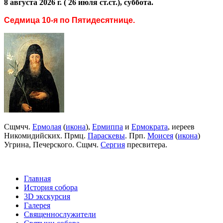
8 августа 2026 г. ( 26 июля ст.ст.), суббота.
Седмица 10-я по Пятидесятнице.
Сщмчч.
Ермолая
(
икона
),
Ермиппа
и
Ермократа
, иереев
Никомидийских. Прмц.
Параскевы
. Прп.
Моисея
(
икона
)
Угрина, Печерского. Сщмч.
Сергия
пресвитера.
Главная
История собора
3D экскурсия
Галерея
Священнослужители