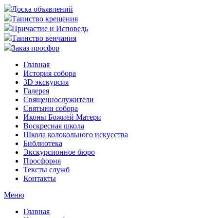
Доска объявлений
Таинство крещения
Причастие и Исповедь
Таинство венчания
Заказ просфор
Главная
История собора
3D экскурсия
Галерея
Священнослужители
Святыни собора
Иконы Божией Матери
Воскресная школа
Школа колокольного искусства
Библиотека
Экскурсионное бюро
Просфорня
Тексты служб
Контакты
Меню
Главная