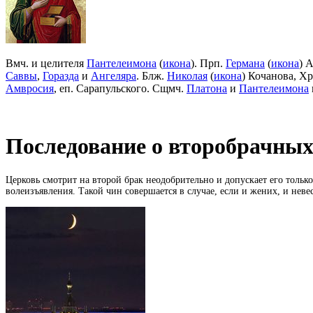
Вмч. и целителя
Пантелеимона
(
икона
). Прп.
Германа
(
икона
) 
Саввы
,
Горазда
и
Ангеляра
. Блж.
Николая
(
икона
) Кочанова, Х
Амвросия
, еп. Сарапульского. Сщмч.
Платона
и
Пантелеимона
Последование о второбрачны
Церковь смотрит на второй брак неодобрительно и допускает его толь
волеизъявления. Такой чин совершается в случае, если и жених, и неве