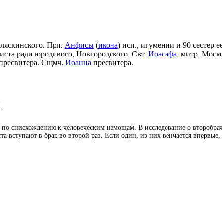
Аляскинского. Прп.
Анфисы
(
икона
) исп., игумении и 90 сестер е
риста ради юродивого, Новгородского. Свт.
Иоасафа
, митр. Моск
пресвитера. Сщмч.
Иоанна
пресвитера.
х
ко по снисхождению к человеческим немощам. В исследование о второбр
ста вступают в брак во второй раз. Если один, из них венчается впервые