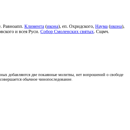
е. Равноапп.
Климента
(
икона
), еп. Охридского,
Наума
(
икона
),
овского и всея Руси.
Собор Смоленских святых
. Сщмч.
ачных добавляются две покаянные молитвы, нет вопрошений о свободе
, совершается обычное чинопоследование.