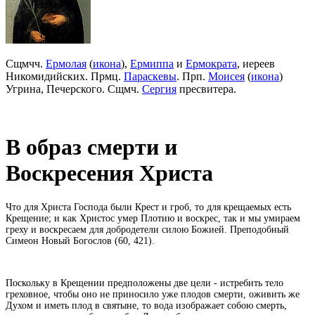
Сщмчч.
Ермолая
(
икона
),
Ермиппа
и
Ермократа
, иереев
Никомидийских. Прмц.
Параскевы
. Прп.
Моисея
(
икона
)
Угрина, Печерского. Сщмч.
Сергия
пресвитера.
В образ смерти и
Воскресения Христа
Что для Христа Господа были Крест и гроб, то для крещаемых есть
Крещение; и как Христос умер Плотию и воскрес, так и мы умираем
греху и воскресаем для добродетели силою Божией. Преподобный
Симеон Новый Богослов (60, 421).
Поскольку в Крещении предположены две цели - истребить тело
греховное, чтобы оно не приносило уже плодов смерти, оживить же
Духом и иметь плод в святыне, то вода изображает собою смерть,