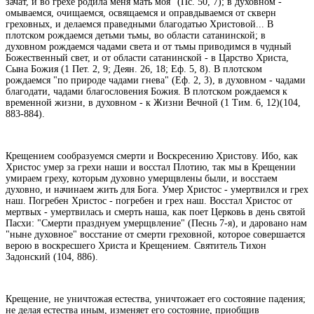
зачат, и во грехе родила меня мать моя" (Пс. 50, 7); в духовном -
омываемся, очищаемся, освящаемся и оправдываемся от скверн
греховных, и делаемся праведными благодатью Христовой... В
плотском рождаемся детьми тьмы, во области сатанинской; в
духовном рождаемся чадами света и от тьмы приводимся в чудный
Божественный свет, и от области сатанинской - в Царство Христа,
Сына Божия (1 Пет. 2, 9; Деян. 26, 18; Еф. 5, 8). В плотском
рождаемся "по природе чадами гнева" (Еф. 2, 3), в духовном - чадами
благодати, чадами благословения Божия. В плотском рождаемся к
временной жизни, в духовном - к Жизни Вечной (1 Тим. 6, 12)(104,
883-884).
Крещением сообразуемся смерти и Воскресению Христову. Ибо, как
Христос умер за грехи наши и восстал Плотию, так мы в Крещении
умираем греху, которым духовно умерщвлены были, и восстаем
духовно, и начинаем жить для Бога. Умер Христос - умертвился и грех
наш. Погребен Христос - погребен и грех наш. Восстал Христос от
мертвых - умертвилась и смерть наша, как поет Церковь в день святой
Пасхи: "Смерти празднуем умерщвление" (Песнь 7-я), и даровано нам
"ныне духовное" восстание от смерти греховной, которое совершается
верою в воскресшего Христа и Крещением. Святитель Тихон
Задонский (104, 886).
Крещение, не уничтожая естества, уничтожает его состояние падения;
не делая естества иным, изменяет его состояние, приобщив