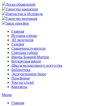
Доска объявлений
Таинство крещения
Причастие и Исповедь
Таинство венчания
Заказ просфор
Главная
История собора
3D экскурсия
Галерея
Священнослужители
Святыни собора
Иконы Божией Матери
Воскресная школа
Школа колокольного искусства
Библиотека
Экскурсионное бюро
Просфорня
Тексты служб
Контакты
Меню
Главная