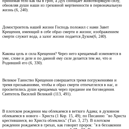
принимая тело как бы в гроб, а Дух сообщает животворящую силу,
обновляя души наши из греховной мертвенности в первоначальную
жизнь (6, 240).
Домостроитель нашей жизни Господь положил с нами Завет
Крещения, имеющий в себе образ смерти и жизни; изображением
смерти служит вода, а залог жизни подается Духом(6, 240).
Каковы цель и сила Крещения? Через него крещаемый изменяется в
уме, слове и деле и по данной ему силе делается тем же, что и
Родивший его (6, 330).
Великое Таинство Крещения совершается тремя погружениями и
тремя призываниями, чтобы и образ смерти отпечатлелся в нас, и
просветились души крещаемых через предание им боговедения.
Святитель Василий Великий (113, 491).
В плотском рождении мы облекаемся в ветхого Адама; в духовном
облекаемся в нового - Христа (1 Кор. 15, 49); по Писанию: "во Христа
крестившиеся, во Христа облеклись" (Тал. 3, 27). В плотском
рождении рождаемся в грехах, как говорит пророк: "я в беззаконии