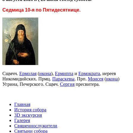
Седмица 10-я по Пятидесятнице.
Сщмчч.
Ермолая
(
икона
),
Ермиппа
и
Ермократа
, иереев
Никомидийских. Прмц.
Параскевы
. Прп.
Моисея
(
икона
)
Угрина, Печерского. Сщмч.
Сергия
пресвитера.
Главная
История собора
3D экскурсия
Галерея
Священнослужители
Святыни собора