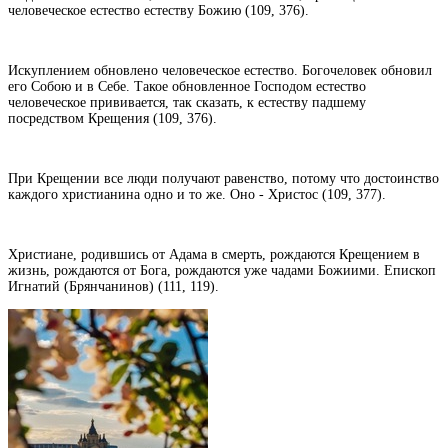
человеческое естество естеству Божию (109, 376).
Искуплением обновлено человеческое естество. Богочеловек обновил
его Собою и в Себе. Такое обновленное Господом естество
человеческое прививается, так сказать, к естеству па
дшему
посредством Крещения (109, 376).
При Крещении все люди получают равенство, потому что достоинство
каждого христианина одно и то же. Оно - Христос (109, 377).
Христиане, родившись от Адама в смерть, рождаются Крещением в
жизнь, рождаются от Бога, рождаются уже чадами Божиими. Епископ
Игнатий (Брянчанинов) (111, 119).