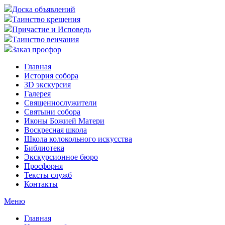
Доска объявлений
Таинство крещения
Причастие и Исповедь
Таинство венчания
Заказ просфор
Главная
История собора
3D экскурсия
Галерея
Священнослужители
Святыни собора
Иконы Божией Матери
Воскресная школа
Школа колокольного искусства
Библиотека
Экскурсионное бюро
Просфорня
Тексты служб
Контакты
Меню
Главная