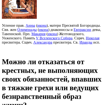
Успение прав.
Анны
(
икона
), матери Пресвятой Богородицы.
Свв. жен
Олимпиады
(
икона
) диакониссы и
Евпраксии
девы,
Тавеннской. Прп.
Макария
(
икона
) Желтоводского,
Унженского. Память
V Вселенского Собора
. Сщмч.
Николая
пресвитера. Сщмч.
Александра
пресвитера. Св.
Ираиды
исп.
Можно ли отказаться от
крестных, не выполняющих
своих обязанностей, впавших
в тяжкие грехи или ведущих
безнравственный образ