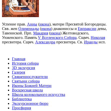
Успение прав.
Анны
(
икона
), матери Пресвятой Богородицы.
Свв. жен
Олимпиады
(
икона
) диакониссы и
Евпраксии
девы,
Тавеннской. Прп.
Макария
(
икона
) Желтоводского,
Унженского. Память
V Вселенского Собора
. Сщмч.
Николая
пресвитера. Сщмч.
Александра
пресвитера. Св.
Ираиды
исп.
Главная
История собора
3D экскурсия
Галерея
Священнослужители
Святыни собора
Иконы Божией Матери
Воскресная школа
Школа колокольного искусства
Библиотека
Экскурсионное бюро
Просфорня