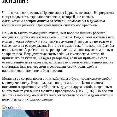
жизни?
Чина отказа от крестных Православная Церковь не знает. Но родители
могут подыскать взрослого человека, который, не являясь
фактическим восприемником от купели, помогал бы в духовном
воспитании ребенка. При этом нельзя считать его крестным.
Но иметь такого помощника лучше, чем вообще лишить ребенка
общения с духовным наставником и другом. Ведь может настать такой
момент, когда ребенок начнет искать духовный авторитет не только в
семье, но и за ее пределами. И в этот момент такой помощник был бы
очень кстати. А ребенка по мере взросления можно научить молиться
за крестного. Ведь духовная связь ребенка с человеком, который
принял его от купели, не будет разорвана, если он примет на себя
ответственность за человека, который сам с этой ответственностью не
справился. Бывает, что дети превосходят своих родителей и
наставников в молитве и благочестии.
Молитва за согрешающего или заблудшего будет проявлением любви
к этому человеку. Ведь недаром говорит апостол Иаков в своем
послании к христианам: «Молитесь, друг за друга, чтобы исцелиться,
много может усиленная молитва праведного» (Иак. 5, 16). Но все эти
действия необходимо обязательно согласовать со своим духовником и
получить на них благословение.