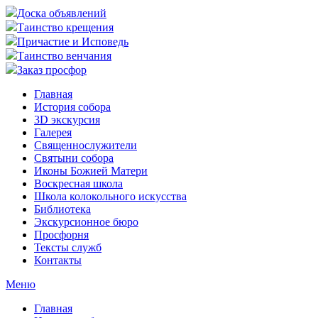
Доска объявлений
Таинство крещения
Причастие и Исповедь
Таинство венчания
Заказ просфор
Главная
История собора
3D экскурсия
Галерея
Священнослужители
Святыни собора
Иконы Божией Матери
Воскресная школа
Школа колокольного искусства
Библиотека
Экскурсионное бюро
Просфорня
Тексты служб
Контакты
Меню
Главная