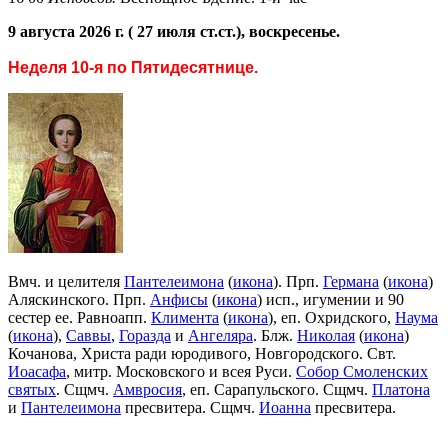
9 августа 2026 г. ( 27 июля ст.ст.), воскресенье.
Неделя 10-я по Пятидесятнице.
Вмч. и целителя
Пантелеимона
(
икона
). Прп.
Германа
(
икона
)
Аляскинского. Прп.
Анфисы
(
икона
) исп., игумении и 90
сестер ее. Равноапп.
Климента
(
икона
), еп. Охридского,
Наума
(
икона
),
Саввы
,
Горазда
и
Ангеляра
. Блж.
Николая
(
икона
)
Кочанова, Христа ради юродивого, Новгородского. Свт.
Иоасафа
, митр. Московского и всея Руси.
Собор Смоленских
святых
. Сщмч.
Амвросия
, еп. Сарапульского. Сщмч.
Платона
и
Пантелеимона
пресвитера. Сщмч.
Иоанна
пресвитера.