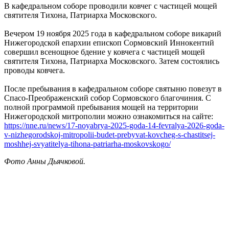
В кафедральном соборе проводили ковчег с частицей мощей
святителя Тихона, Патриарха Московского.
Вечером 19 ноября 2025 года в кафедральном соборе викарий
Нижегородской епархии епископ Сормовский Иннокентий
совершил всенощное бдение у ковчега с частицей мощей
святителя Тихона, Патриарха Московского. Затем состоялись
проводы ковчега.
После пребывания в кафедральном соборе святыню повезут в
Спасо-Преображенский собор Сормовского благочиния. С
полной программой пребывания мощей на территории
Нижегородской митрополии можно ознакомиться на сайте:
https://nne.ru/news/17-noyabrya-2025-goda-14-fevralya-2026-goda-
v-nizhegorodskoj-mitropolii-budet-prebyvat-kovcheg-s-chastitsej-
moshhej-svyatitelya-tihona-patriarha-moskovskogo/
Фото Анны Дьячковой.