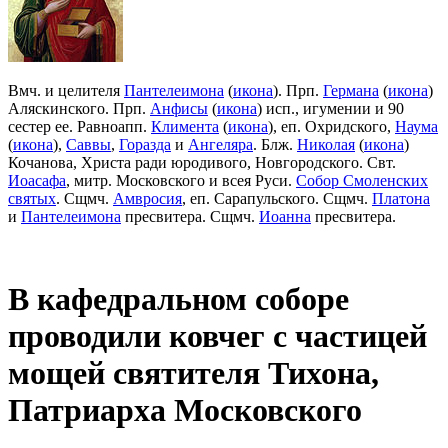
Вмч. и целителя
Пантелеимона
(
икона
). Прп.
Германа
(
икона
)
Аляскинского. Прп.
Анфисы
(
икона
) исп., игумении и 90
сестер ее. Равноапп.
Климента
(
икона
), еп. Охридского,
Наума
(
икона
),
Саввы
,
Горазда
и
Ангеляра
. Блж.
Николая
(
икона
)
Кочанова, Христа ради юродивого, Новгородского. Свт.
Иоасафа
, митр. Московского и всея Руси.
Собор Смоленских
святых
. Сщмч.
Амвросия
, еп. Сарапульского. Сщмч.
Платона
и
Пантелеимона
пресвитера. Сщмч.
Иоанна
пресвитера.
В кафедральном соборе
проводили ковчег с частицей
мощей святителя Тихона,
Патриарха Московского