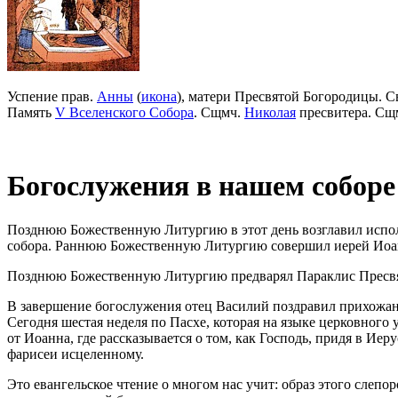
Успение прав.
Анны
(
икона
), матери Пресвятой Богородицы. С
Память
V Вселенского Собора
. Сщмч.
Николая
пресвитера. Сщ
Богослужения в нашем соборе
Позднюю Божественную Литургию в этот день возглавил исп
собора. Раннюю Божественную Литургию совершил иерей Иоанн
Позднюю Божественную Литургию предварял Параклис Пресвя
В завершение богослужения отец Василий поздравил прихожан
Сегодня шестая неделя по Пасхе, которая на языке церковного
от Иоанна, где рассказывается о том, как Господь, придя в Ие
фарисеи исцеленному.
Это евангельское чтение о многом нас учит: образ этого слеп