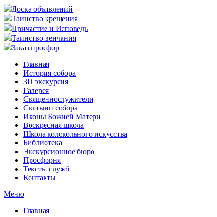
Доска объявлений
Таинство крещения
Причастие и Исповедь
Таинство венчания
Заказ просфор
Главная
История собора
3D экскурсия
Галерея
Священнослужители
Святыни собора
Иконы Божией Матери
Воскресная школа
Школа колокольного искусства
Библиотека
Экскурсионное бюро
Просфорня
Тексты служб
Контакты
Меню
Главная