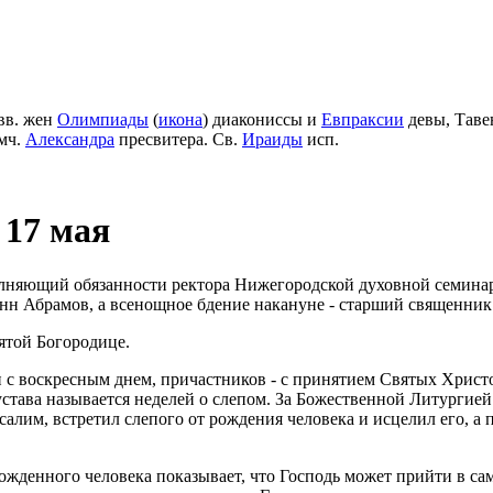
вв. жен
Олимпиады
(
икона
) диакониссы и
Евпраксии
девы, Таве
мч.
Александра
пресвитера. Св.
Ираиды
исп.
 17 мая
олняющий обязанности ректора Нижегородской духовной семин
 Абрамов, а всенощное бдение накануне - старший священник 
той Богородице.
 с воскресным днем, причастников - с принятием Святых Христ
 устава называется неделей о слепом. За Божественной Литургие
русалим, встретил слепого от рождения человека и исцелил его, а
орожденного человека показывает, что Господь может прийти в с