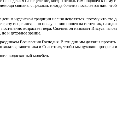
не надеялся на исцеление, когда Господь сам подошел к нему и 
 немощи связаны с грехами: иногда болезнь посылается нам, чтоб
т день в иудейской традиции нельзя исцеляться, потому что это д
 не сразу исцелился, а по послушанию пошел на источник, наход
 постепенно возрастает вера. Сначала он называет Иисуса челове
 но и духовное зрение.
раздником Вознесения Господня. В эти дни мы должны просить Г
о ходатая, защитника и Спасителя, чтобы мы духовно прозрели 
ршил водосвятный молебен.