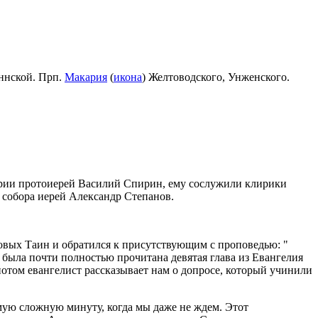
ннской. Прп.
Макария
(
икона
) Желтоводского, Унженского.
арии протоиерей Василий Спирин
, ему сослужили клирики
собора иерей Александр Степанов.
овых Таин и обратился к присутствующим с проповедью: "
й была почти полностью прочитана девятая глава из Евангелия
 потом евангелист рассказывает нам о допросе, который учинили
амую сложную минуту, когда мы даже не ждем. Этот