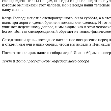
слепорожденный был нищим, он сидел и просил подаяния и уже 
которые был наказан этот человек, но не всегда наши телесные
нашу жизнь.
Когда Господь исцелил слепорожденного, была суббота, а в это
пыль при дороге, сделал брение и помазал очи слепому. И тот
учиняют исцеленному допрос, и мы видим, как в этом человеке
Богом. Вот так слепорожденный обретает не только физическое,
Сегодняшний день - последнее пасхальное воскресение перед п
и открыл нам очи наших сердец, чтобы мы видели в Нем нашег
После этого клирик нашего собора иерей Иоанн Абрамов сове
Текст и фото пресс-службы кафедрального собора