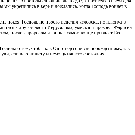
исцелил. Апостолы спрашивали тогда у Спасителя о грехах, за
ы мы укрепились в вере и дождались, когда Господь войдет в
ень покоя. Господь не просто исцелил человека, но плюнул в
ившийся в другой части Иерусалима, умылся и прозрел. Фарисеи
ком, после - пророком и лишь в самом конце признает Его
оспода о том, чтобы как Он отверз очи слепорожденному, так
и увидели всю нищету и немощь нашего состояния."