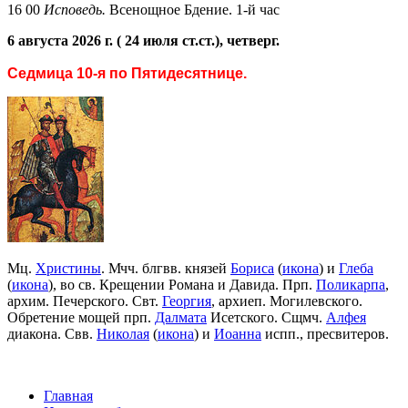
16 00
Исповедь.
Всенощное Бдение. 1-й час
6 августа 2026 г. ( 24 июля ст.ст.), четверг.
Седмица 10-я по Пятидесятнице.
Мц.
Христины
. Мчч. блгвв. князей
Бориса
(
икона
) и
Глеба
(
икона
), во св. Крещении Романа и Давида. Прп.
Поликарпа
,
архим. Печерского. Свт.
Георгия
, архиеп. Могилевского.
Обретение мощей прп.
Далмата
Исетского. Сщмч.
Алфея
диакона. Свв.
Николая
(
икона
) и
Иоанна
испп., пресвитеров.
Главная