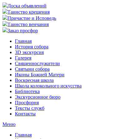
Доска объявлений
Таинство крещения
Причастие и Исповедь
Таинство венчания
Заказ просфор
Главная
История собора
3D экскурсия
Галерея
Священнослужители
Святыни собора
Иконы Божией Матери
Воскресная школа
Школа колокольного искусства
Библиотека
Экскурсионное бюро
Просфорня
Тексты служб
Контакты
Меню
Главная