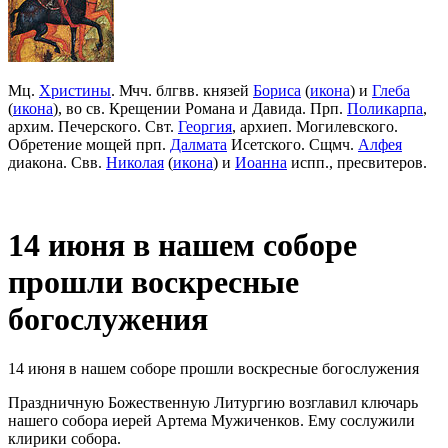
Мц.
Христины
. Мчч. блгвв. князей
Бориса
(
икона
) и
Глеба
(
икона
), во св. Крещении Романа и Давида. Прп.
Поликарпа
,
архим. Печерского. Свт.
Георгия
, архиеп. Могилевского.
Обретение мощей прп.
Далмата
Исетского. Сщмч.
Алфея
диакона. Свв.
Николая
(
икона
) и
Иоанна
испп., пресвитеров.
14 июня в нашем соборе
прошли воскресные
богослужения
14 июня в нашем соборе прошли воскресные богослужения
Праздничную Божественную Литургию возглавил ключарь
нашего собора иерей Артема Мужиченков. Ему сослужили
клирики собора.