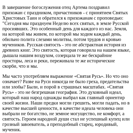
В завершение богослужения отец Артема поздравил
прихожан с праздником, причастников - с принятием Святых
Христовых Таин и обратился к прихожанам с проповедью:
"Сегодня мы празднуем Неделю всех святых, в земле Русской
просиявших. Это особенный день для каждого из нас. Земля,
на которой мы живем, по которой мы ходим каждый день,
обильно полита слезами молитвы, потом трудов и кровью
мучеников. Русская святость - это не абстрактная история из
древних книг. Это святость, которая говорила на нашем языке,
дышала нашим воздухом, созерцала те же бескрайние
просторы, леса и реки, переживала те же исторические
скорби, что и мы.
Мы часто употребляем выражение «Святая Русь». Но что оно
означает? Разве на Руси никогда не было греха, предательства
или злобы? Были, и порой в страшных масштабах. «Святая
Русь» - это не безгрешная география. Это духовный идеал,
который наш народ однажды выбрал как главный ориентир
своей жизни. Наши предки могли грешить, могли падать, но в
качестве высшей ценности, в качестве идеала человека они
выбрали не богатство, не земное могущество, не комфорт, а
святость. Героем народной души стал не успешный купец или
грозный завоеватель, а преподобный старец, юродивый,
мученик.