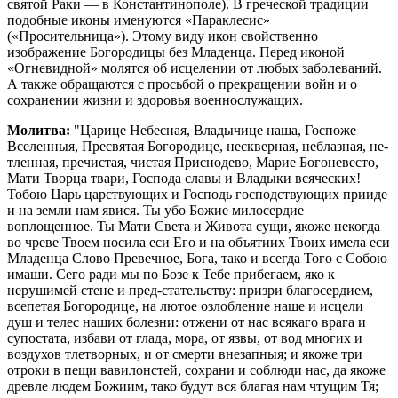
святой Раки — в Константинополе). В греческой традиции
подобные иконы именуются «Параклесис»
(«Просительница»). Этому виду икон свойственно
изображение Богородицы без Младенца. Перед иконой
«Огневидной» молятся об исцелении от любых заболеваний.
А также обращаются с просьбой о прекращении войн и о
сохранении жизни и здоровья военнослужащих.
Молитва:
"Царице Небесная, Владычице наша, Госпоже
Вселенныя, Пресвятая Бого­родице, нескверная, неблазная, не­
тленная, пречистая, чистая Приснодево, Марие Богоневесто,
Мати Творца твари, Господа славы и Владыки вся­ческих!
Тобою Царь царствующих и Господь господствующих прииде
и на земли нам явися. Ты убо Божие мило­сердие
воплощенное. Ты Мати Света и Живота сущи, якоже некогда
во чре­ве Твоем носила еси Его и на объятиих Твоих имела еси
Младенца Слово Превечное, Бога, тако и всегда Того с Собою
имаши. Сего ради мы по Бозе к Тебе при­бегаем, яко к
нерушимей стене и пред-стательству: призри благосердием,
всепетая Богородице, на лютое озло­бление наше и исцели
душ и телес наших болезни: отжени от нас всякаго врага и
супостата, избави от глада, мора, от язвы, от вод многих и
воздухов тлетворных, и от смерти внезапныя; и якоже три
отроки в пещи вавилонстей, сохрани и соблюди нас, да якоже
древле людем Божиим, тако будут вся благая нам чтущим Тя;