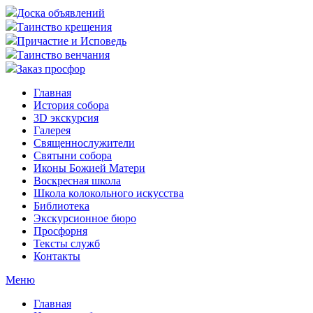
Доска объявлений
Таинство крещения
Причастие и Исповедь
Таинство венчания
Заказ просфор
Главная
История собора
3D экскурсия
Галерея
Священнослужители
Святыни собора
Иконы Божией Матери
Воскресная школа
Школа колокольного искусства
Библиотека
Экскурсионное бюро
Просфорня
Тексты служб
Контакты
Меню
Главная