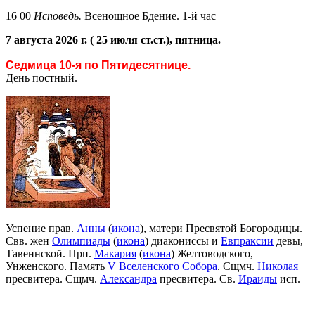
16 00
Исповедь.
Всенощное Бдение. 1-й час
7 августа 2026 г. ( 25 июля ст.ст.), пятница.
Седмица 10-я по Пятидесятнице.
День постный.
Успение прав.
Анны
(
икона
), матери Пресвятой Богородицы.
Свв. жен
Олимпиады
(
икона
) диакониссы и
Евпраксии
девы,
Тавеннской. Прп.
Макария
(
икона
) Желтоводского,
Унженского. Память
V Вселенского Собора
. Сщмч.
Николая
пресвитера. Сщмч.
Александра
пресвитера. Св.
Ираиды
исп.