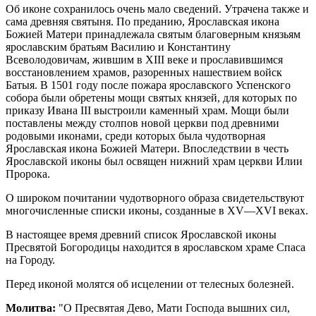
Об иконе сохранилось очень мало сведений. Утрачена также и
сама древняя святыня. По преданию, Ярославская икона
Божией Матери принадлежала святым благоверным князьям
ярославским братьям Василию и Константину
Всеволодовичам, жившим в XIII веке и прославившимся
восстановлением храмов, разоренных нашествием войск
Батыя. В 1501 году после пожара ярославского Успенского
собора были обретены мощи святых князей, для которых по
приказу Ивана III выстроили каменный храм. Мощи были
поставлены между столпов новой церкви под древними
родовыми иконами, среди которых была чудотворная
Ярославская икона Божией Матери. Впоследствии в честь
Ярославской иконы был освящен нижний храм церкви Илии
Пророка.
О широком почитании чудотворного образа свидетельствуют
многочисленные списки иконы, созданные в XV—XVI веках.
В настоящее время древний список Ярославской иконы
Пресвятой Богородицы находится в ярославском храме Спаса
на Городу.
Перед иконой молятся об исцелении от телесных болезней.
Молитва:
"О Пресвятая Дево, Мати Господа вышних сил,