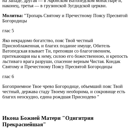
на Западе, другая — в Афонском Ватопедском монастыре и,
наконец, третья — в грузинской Зугдидской церкви.
Молитва:
"Тропарь Святому и Пречестному Поясу Пресвятой
Богородицы
глас 5
Яко некрадомо богатство, пояс Твой честный
Присноблаженная, и благих подание имуще, Обитель
Ватопедская взывает Ти, препояши со благоговением,
притекающия ны к нему, силою его божественною, и крепость
льстиваго врага разруши, спасение верным Чистая. Кондак
Святому и Пречестному Поясу Пресвятой Богородицы
глас 6
Богоприемное Твое чрево Богородице, объемший пояс Твой
честный, держава стаду Твоему необорима, и сокровище есть
благих неоскудно, едина рождшая Приснодево "
Икона Божией Матери "Одигитрия
Прекраснейшая"