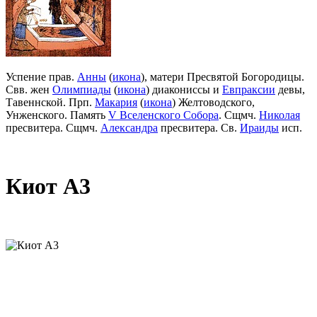
Успение прав.
Анны
(
икона
), матери Пресвятой Богородицы.
Свв. жен
Олимпиады
(
икона
) диакониссы и
Евпраксии
девы,
Тавеннской. Прп.
Макария
(
икона
) Желтоводского,
Унженского. Память
V Вселенского Собора
. Сщмч.
Николая
пресвитера. Сщмч.
Александра
пресвитера. Св.
Ираиды
исп.
Киот А3