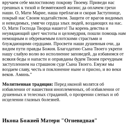
вручаем себе милостивому покрову Твоему. Приведи нас
грешных к тихой и безмятежней жизни; да оплачем грехи
наши. О, Мати Марие, наша преблагая и скорая Заступнице,
покрый нас Своим ходатайством. Защити от врагов видимых
и невидимых, умягчи сердца злых людей, воз­дающих на нас.
О, Мати Госпо­да Творца нашего! Ты корень девства и
неувядающий цвет чи­стоты и целомудрия, пошли по­мощь нам
немощным и обурева­емым плотскими страстьми и
блуждающими сердцами. Просве­ти наши душевныя очи, да
ви­дим пути правды Божия. Благодатию Сына Твоего укрепи
на­шу слабую волю во исполнение заповедей, да избавимся от
всякия беды и напасти и оправданы будем Твоим пречудным
заступлением на страшном суде Сына Твоего. Емуже мы
воздаем славу, честь и поклонение ныне и при­сно, и во веки
веков. Аминь."
Молитвенная традиция:
Перед иконой молятся об
избавлении от нашествия иноплеменных, об избавлении от
душевных и телесных страданий, о прозрении слепых и об
исцелении глазных болезней.
Икона Божией Матери "Огневидная"