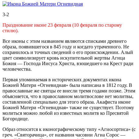
3-2
Празднование иконе 23 февраля (10 февраля по старому
стилю).
Все иконы с этим названием являются списками древнего
образа, появившегося в 845 году и когдато утраченного. Не
сохранилось и точных сведений о его происхождении. Алый
цвет символизирует кровь искупительной жертвы Агнца
Божия — Господа Иисуса Христа, взошедшего на Крест ради
человечества.
Первая упоминаемая в исторических документах икона
Божией Матери «Огневидная» была написана в 1812 году. В
православные же святцы ее внесли тремя годами позже. Этим
объясняется, что в православном молитвослове нет молитвы,
составленной специально для этого образа. Акафиста иконе
Божией Матери «Огневидная» также не существует. Поэтому
молиться можно любой из известных молитв ко Пресвятой
Богородице.
Образ относится к иконографическому типу «Агиосортиса» (с
греч. «Святорачица», от названия часовни Агиа Сорос —