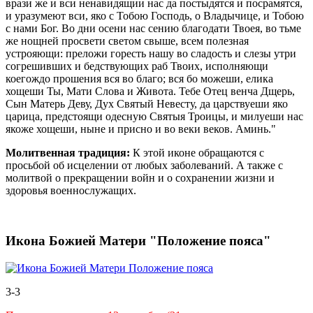
врази же и вси ненавидящии нас да по­стыдятся и посрамятся,
и уразумеют вси, яко с Тобою Господь, о Влады­чице, и Тобою
с нами Бог. Во дни осени нас сению благодати Твоея, во тьме
же нощней просвети светом свыше, всем полезная
устрояющи: преложи горесть нашу во сла­дость и слезы утри
согрешивших и бедствующих раб Твоих, исполняющи
коегождо прошения вся во бла­го; вся бо можеши, елика
хощеши Ты, Мати Слова и Живота. Тебе Отец венча Дщерь,
Сын Матерь Деву, Дух Святый Невесту, да царствуеши яко
царица, предстоящи одесную Святыя Троицы, и милуеши нас
якоже хощеши, ныне и присно и во веки веков. Аминь."
Молитвенная традиция:
К этой иконе обращаются с
просьбой об исцелении от любых заболеваний. А также с
молитвой о прекращении войн и о сохранении жизни и
здоровья военнослужащих.
Икона Божией Матери "Положение пояса"
3-3