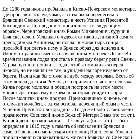
До 1288 года икона пребывала в Киево-Печерском монастыре,
где прославилась чудесами, а затем была перенесена в
Брянский Свенский монастырь в честь Успения Пресвятой
Богородицы. По преданию, произошло это следующим
образом. Черниговский князь Роман Михайлович, будучи в
Брянске, ослеп. Услышав о чудесах от иконы, писаной самим
преподобным Алипием, он послал в монастырь гонца с
просьбой прислать к нему в Брянск образ для исцеления.
Икону отправили вместе со священником по реке Десне. Во
время плавания лодка пристала к правому берегу реки Свены.
Утром путники пошли к лодке, чтобы помолиться перед
иконой, но не нашли ее там, а увидели на горе недалеко от
берега. Икона как бы стояла на дубе между ветвями. Весть об
этом дошла до князя Романа; его привели к святыне пешком.
Князь горячо молился и обещал построить на этом месте
монастырь, отдав ему все земли, которые увидит с горы.
После молитвы князь прозрел. Приложившись к иконе, он
отслужил молебен, а затем основал деревянный храм в честь
Успения Пресвятой Богородицы. Тогда же было установлено
празднество Свенской иконе Божией Матери 3 мая (по ст. ст.).
Второй день празднования — 17 августа (по ст. ст.) — был
определен в 1815 году в память об избавлении Брянска и
самого Свенского монастыря от полчищ Наполеона. Узнав о
приближающихся захватчиках, жители Брянска со Свенской