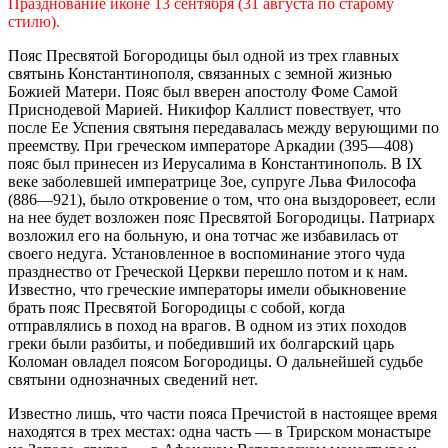
Празднование иконе 13 сентября (31 августа по старому
стилю).
Пояс Пресвятой Богородицы был одной из трех главных
святынь Константинополя, связанных с земной жизнью
Божией Матери. Пояс был вверен апостолу Фоме Самой
Приснодевой Марией. Никифор Каллист повествует, что
после Ее Успения святыня передавалась между верующими по
преемству. При греческом императоре Аркадии (395—408)
пояс был принесен из Иерусалима в Константинополь. В IX
веке заболевшей императрице Зое, супруге Льва Философа
(886—921), было откровение о том, что она выздоровеет, если
на нее будет возложен пояс Пресвятой Богородицы. Патриарх
возложил его на больную, и она тотчас же избавилась от
своего недуга. Установленное в воспоминание этого чуда
празднество от Греческой Церкви перешло потом и к нам.
Известно, что греческие императоры имели обыкновение
брать пояс Пресвятой Богородицы с собой, когда
отправлялись в поход на врагов. В одном из этих походов
греки были разбиты, и победивший их болгарский царь
Коломан овладел поясом Богородицы. О дальнейшей судьбе
святыни однозначных сведений нет.
Известно лишь, что части пояса Пречистой в настоящее время
находятся в трех местах: одна часть — в Трирском монастыре