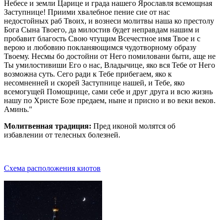
Небесе и земли Царице и града нашего Ярославля всемощная
Заступнице! Приими хвалебное пение сие от нас
недостойных раб Твоих, и вознеси молитвы наша ко престолу
Бога Сына Твоего, да милостив будет неправдам нашим и
пробавит благость Свою чтущим Всечестное имя Твое и с
верою и любовию покланяющимся чудотворному образу
Твоему. Несмы бо достойни от Него помиловани быти, аще не
Ты умилостивиши Его о нас, Владычице, яко вся Тебе от Него
возможна суть. Сего ради к Тебе прибегаем, яко к
несомненней и скорей Заступнице нашей, и Тебе, яко
всемогущей Помощнице, сами себе и друг друга и всю жизнь
нашу по Христе Бозе предаем, ныне и присно и во веки веков.
Аминь."
Молитвенная традиция:
Пред иконой молятся об
избавлении от телесных болезней.
Схема расположения киотов