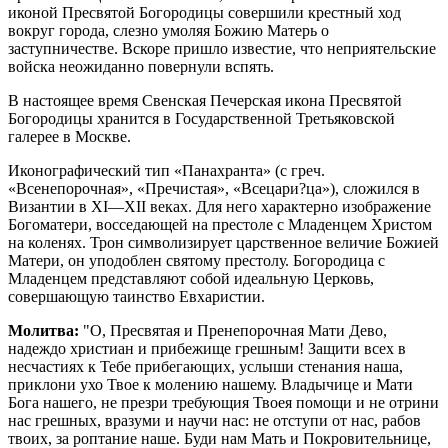
иконой Пресвятой Богородицы совершили крестный ход
вокруг города, слезно умоляя Божию Матерь о
заступничестве. Вскоре пришло известие, что неприятельские
войска неожиданно повернули вспять.
В настоящее время Свенская Печерская икона Пресвятой
Богородицы хранится в Государственной Третьяковской
галерее в Москве.
Иконографический тип «Панахранта» (с греч.
«Всенепорочная», «Пречистая», «Всецари?ца»), сложился в
Византии в XI—XII веках. Для него характерно изображение
Богоматери, восседающей на престоле с Младенцем Христом
на коленях. Трон символизирует царственное величие Божией
Матери, он уподоблен святому престолу. Богородица с
Младенцем представляют собой идеальную Церковь,
совершающую таинство Евхаристии.
Молитва:
"О, Пресвятая и Пренепорочная Мати Дево,
надеждо христи­ан и прибежище грешным! За­щити всех в
несчастиях к Тебе прибегающих, услыши стенания наша,
приклони ухо Твое к молению нашему. Владычице и Мати
Бога нашего, не презри требующия Твоея помощи и не отрини
нас грешных, вразуми и научи нас: не отступи от нас, рабов
твоих, за роптание наше. Буди нам Мать и Покровитель­нице,