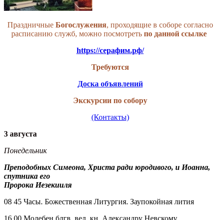
Праздничные
Богослужения
, проходящие в соборе согласно
расписанию служб, можно посмотреть
по данной
ссылке
https://серафим.рф/
Требуются
Доска объявлений
Экскурсии по собору
(Контакты)
3 августа
Понедельник
Преподобных Симеона, Христа ради юродивого, и Иоанна,
спутника его
Пророка Иезекииля
08 45 Часы. Божественная Литургия. Заупокойная лития
16 00 Молебен блгв. вел. кн. Александру Невскому